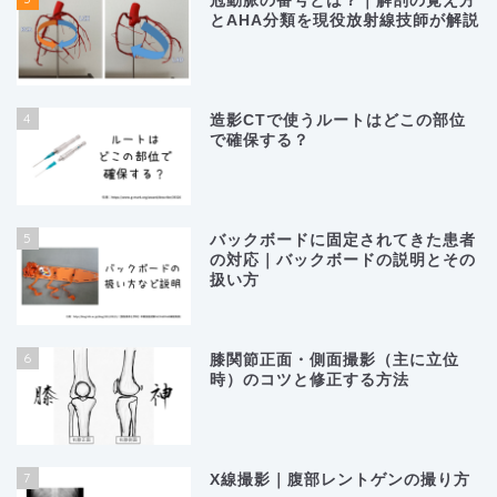
冠動脈の番号とは？｜解剖の覚え方
とAHA分類を現役放射線技師が解説
4
造影CTで使うルートはどこの部位
で確保する？
5
バックボードに固定されてきた患者
の対応｜バックボードの説明とその
扱い方
6
膝関節正面・側面撮影（主に立位
時）のコツと修正する方法
7
X線撮影｜腹部レントゲンの撮り方