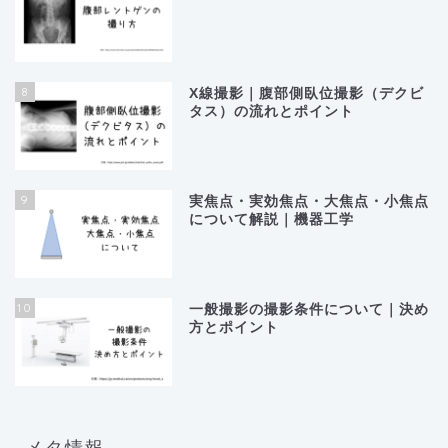
8
X線撮影｜腹部側臥位撮影（デクビ
タス）の流れとポイント
9
実焦点・実効焦点・大焦点・小焦点
について解説｜機器工学
10
ホーム
一般撮影の撮影条件について｜決め
方とポイント
RTライフハック
基礎知識
メタ情報