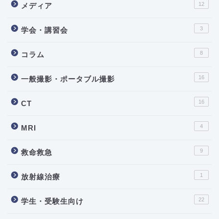
12
メディア
3
学会・講習会
8
コラム
16
一般撮影・ポータブル撮影
16
CT
4
MRI
9
救命救急
1
放射線治療
22
学生・受験生向け