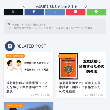
HOME
学生・受験生向け
病院実習で大変だったこと＆実習ノートを乗り越えるコツについて解説
RELATED POST
学生・受験生向け
RTライフハック
放射線技師の病院実習ってど
放射線技師ヤマトが考える国
んな感じ？実習体制について
家試験（国試）に合格するた
解説
めの勉強法
2019年10月28日
2018年5月21日
RTライフハック