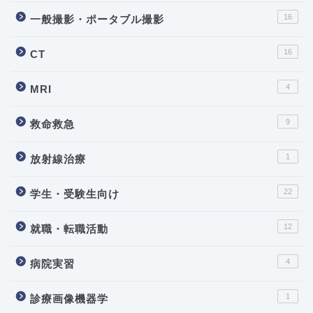
16
一般撮影・ポータブル撮影
16
CT
4
MRI
9
救命救急
1
放射線治療
22
学生・受験生向け
12
就職・転職活動
4
病院実習
1
診療画像機器学