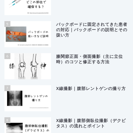
5
バックボードに固定されてきた患者
の対応｜バックボードの説明とその
扱い方
6
膝関節正面・側面撮影（主に立位
時）のコツと修正する方法
7
X線撮影｜腹部レントゲンの撮り方
8
X線撮影｜腹部側臥位撮影（デクビ
タス）の流れとポイント