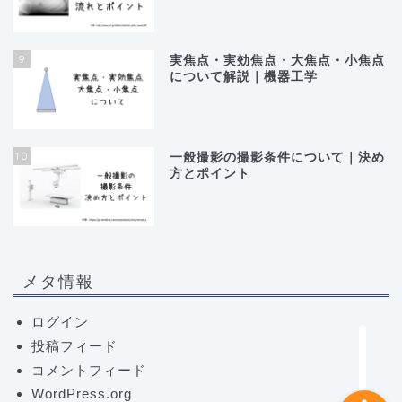
9
実焦点・実効焦点・大焦点・小焦点
について解説｜機器工学
10
ホーム
一般撮影の撮影条件について｜決め
方とポイント
RTライフハック
基礎知識
メタ情報
コラム
ログイン
投稿フィード
コメントフィード
WordPress.org