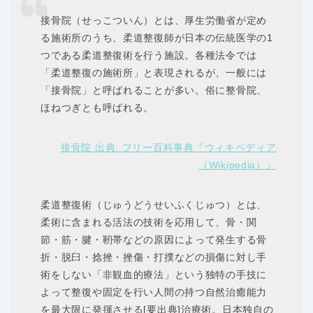
接骨院（せっこついん）とは、厚生労働省が定め
る施術所のうち、柔道整復師が日本の伝統医学の1
つである柔道整復術を行う施設。各種法令では
「柔道整復の施術所」と表現されるが、一般には
「接骨院」と呼ばれることが多い。俗に整骨院、
ほねつぎとも呼ばれる。
接骨院 出典: フリー百科事典『ウィキペディア
（Wikipedia）』
柔道整復術（じゅうどうせいふくじゅつ）とは、
柔術に含まれる活法の技術を応用して、骨・関
節・筋・腱・靭帯などの原因によって発生する骨
折・脱臼・捻挫・挫傷・打撲などの損傷に対し手
術をしない「非観血的療法」という独特の手技に
よって整復や固定を行い人間の持つ自然治癒能力
を最大限に発揮させる[要出典]治療術。日本独自の