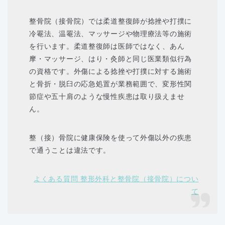
整骨院（接骨院）では柔道整復師が捻挫や打撲に
冷罨法、温罨法、マッサージや物理療法等の施術
を行います。柔道整復師は医師ではなく、あん
摩・マッサージ、はり・灸師と同じ医業類似行為
の資格です。外傷による捻挫や打撲に対する施術
と骨折・脱臼の応急処置が業務範囲で、変形性関
節症や五十肩のような慢性疾患は取り扱えませ
ん。
整（接）骨院に健康保険を使って外傷以外の疾患
で通うことは違法です。
よくある質問 整形外科と整骨院（接骨院）につい
て