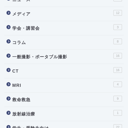
12
メディア
3
学会・講習会
8
コラム
16
一般撮影・ポータブル撮影
16
CT
4
MRI
9
救命救急
1
放射線治療
22