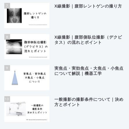
7
X線撮影｜腹部レントゲンの撮り方
8
X線撮影｜腹部側臥位撮影（デクビ
タス）の流れとポイント
9
実焦点・実効焦点・大焦点・小焦点
について解説｜機器工学
10
ホーム
一般撮影の撮影条件について｜決め
方とポイント
RTライフハック