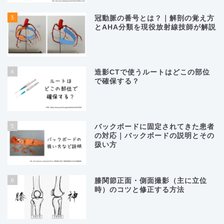
3
冠動脈の番号とは？｜解剖の覚え方
とAHA分類を現役放射線技師が解説
4
造影CTで使うルートはどこの部位
で確保する？
5
バックボードに固定されてきた患者
の対応｜バックボードの説明とその
扱い方
6
膝関節正面・側面撮影（主に立位
時）のコツと修正する方法